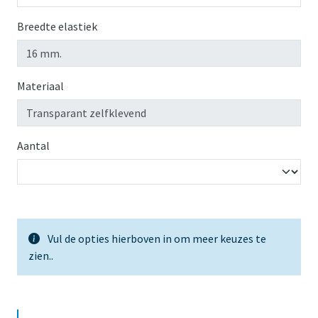
Breedte elastiek
Materiaal
Aantal
Vul de opties hierboven in om meer keuzes te
zien.
.